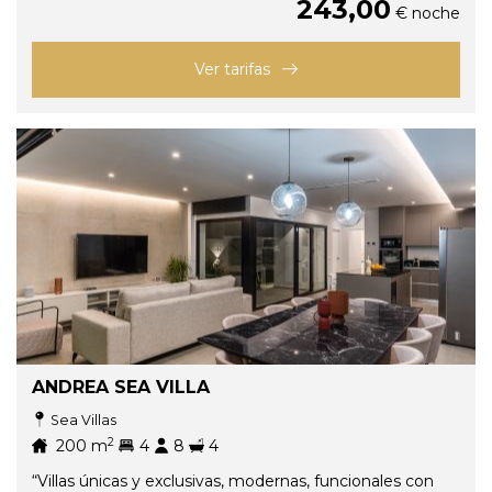
243,00
€ noche
Ver tarifas
ANDREA SEA VILLA
Sea Villas
2
200
m
4
8
4
“Villas únicas y exclusivas, modernas, funcionales con