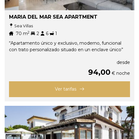
MARIA DEL MAR SEA APARTMENT
Sea Villas
2
70
m
2
6
1
“Apartamento único y exclusivo, moderno, funcional
con trato personalizado situado en un enclave único”
desde
94,00
€ noche
Ver tarifas