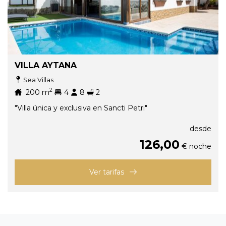
VILLA AYTANA
Sea Villas
2
200
m
4
8
2
"Villa única y exclusiva en Sancti Petri"
desde
126,00
€ noche
Ver tarifas