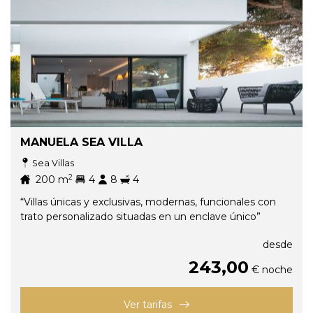
MANUELA SEA VILLA
Sea Villas
2
200
m
4
8
4
“Villas únicas y exclusivas, modernas, funcionales con
trato personalizado situadas en un enclave único”
desde
243,00
€ noche
Ver tarifas