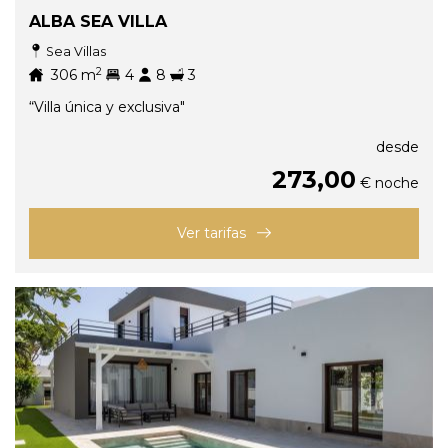
ALBA SEA VILLA
Sea Villas
2
306
m
4
8
3
“Villa única y exclusiva"
desde
273,00
€ noche
Ver tarifas