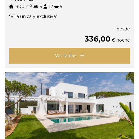
2
300
m
6
12
5
"Villa única y exclusiva"
desde
336,00
€ noche
Ver tarifas