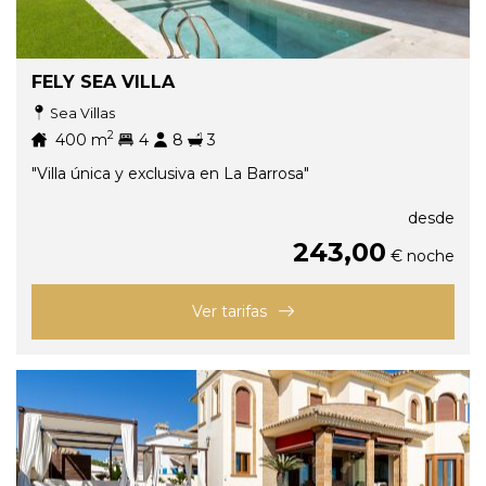
FELY SEA VILLA
Sea Villas
2
400
m
4
8
3
"Villa única y exclusiva en La Barrosa"
desde
243,00
€ noche
Ver tarifas