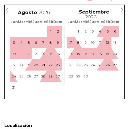
Septiembre
Agosto
Lun
Mar
Mié
Jue
Vie
Sáb
Dom
Lun
Mar
Mié
Jue
Vie
Sáb
Dom
1
2
1
2
3
4
5
6
3
4
5
6
7
8
9
7
8
9
10
11
12
13
10
11
12
13
14
15
16
14
15
16
17
18
19
20
17
18
19
20
21
22
23
21
22
23
24
25
26
27
24
25
26
27
28
29
30
28
29
30
31
Localización