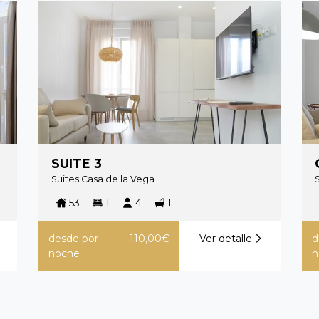
SUITE 3
Suites Casa de la Vega
53
1
4
1
desde
por
110,00€
Ver detalle
d
noche
n