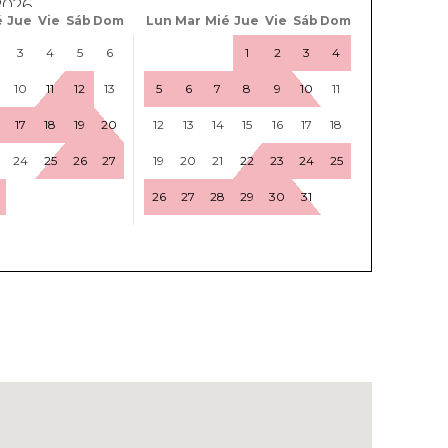
é
Jue
Vie
Sáb
Dom
Lun
Mar
Mié
Jue
Vie
Sáb
Dom
3
4
5
6
1
2
3
4
10
11
12
13
5
6
7
8
9
10
11
17
18
19
20
12
13
14
15
16
17
18
24
25
26
27
19
20
21
22
23
24
25
26
27
28
29
30
31