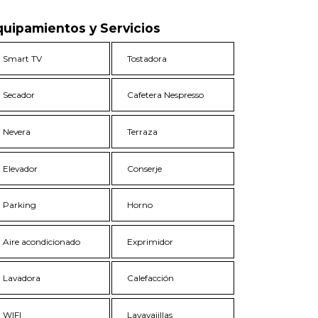
quipamientos y Servicios
Smart TV
Tostadora
Secador
Cafetera Nespresso
Nevera
Terraza
Elevador
Conserje
Parking
Horno
Aire acondicionado
Exprimidor
Lavadora
Calefacción
WIFI
Lavavajillas