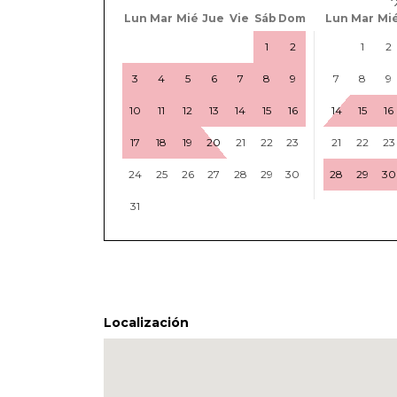
Lun
Mar
Mié
Jue
Vie
Sáb
Dom
Lun
Mar
Mi
1
2
1
2
3
4
5
6
7
8
9
7
8
9
10
11
12
13
14
15
16
14
15
16
17
18
19
20
21
22
23
21
22
23
24
25
26
27
28
29
30
28
29
30
31
Localización