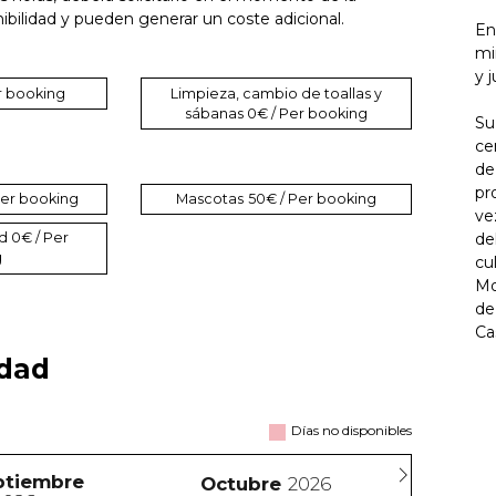
ibilidad y pueden generar un coste adicional.
En
mi
y 
r booking
Limpieza, cambio de toallas y
sábanas
0€ / Per booking
Su
ce
de
pr
Per booking
Mascotas
50€ / Per booking
ve
de
ad
0€ / Per
g
cu
Mo
de
Ca
idad
Días no disponibles
ptiembre
Octubre