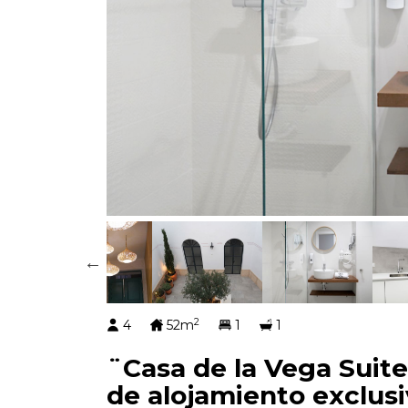
2
4
52m
1
1
¨Casa de la Vega Suit
de alojamiento exclus