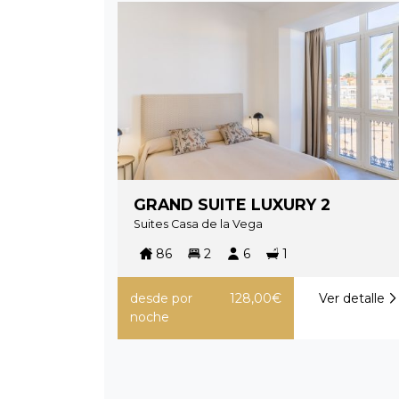
GRAND SUITE LUXURY 2
Suites Casa de la Vega
86
2
6
1
desde
por
128,00€
Ver detalle
noche