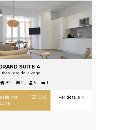
GRAND SUITE 4
Suites Casa de la Vega
82
2
5
1
esde
por
133,00€
Ver detalle
oche