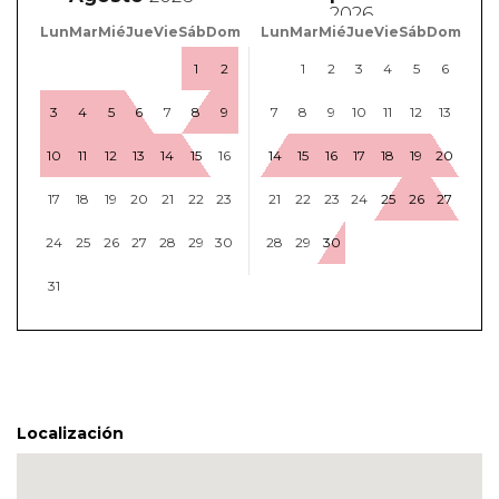
Lun
Mar
Mié
Jue
Vie
Sáb
Dom
Lun
Mar
Mié
Jue
Vie
Sáb
Dom
1
2
1
2
3
4
5
6
3
4
5
6
7
8
9
7
8
9
10
11
12
13
10
11
12
13
14
15
16
14
15
16
17
18
19
20
17
18
19
20
21
22
23
21
22
23
24
25
26
27
24
25
26
27
28
29
30
28
29
30
31
Localización