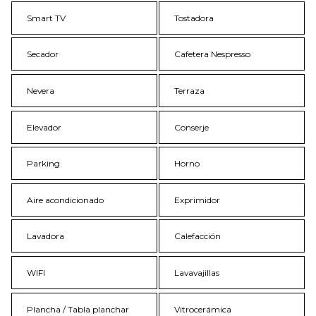
Smart TV
Tostadora
Secador
Cafetera Nespresso
Nevera
Terraza
Elevador
Conserje
Parking
Horno
Aire acondicionado
Exprimidor
Lavadora
Calefacción
WIFI
Lavavajillas
Plancha / Tabla planchar
Vitrocerámica